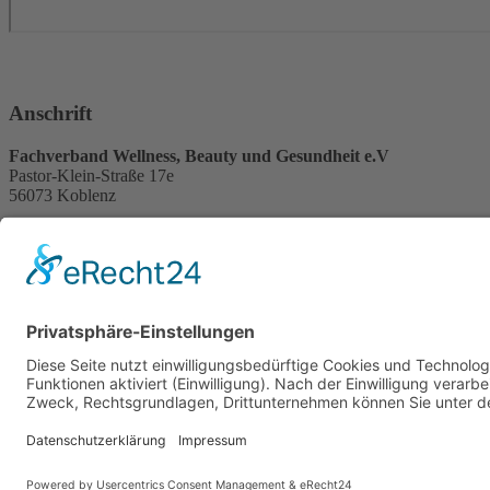
Anschrift
Fachverband Wellness, Beauty und Gesundheit e.V
Pastor-Klein-Straße 17e
56073 Koblenz
Telefon Service-Team
Tel.: 0261-13491474
Montag - Freitag, 09:00 Uhr – 12:00 Uhr
E-Mail
Diese E-Mail-Adresse ist vor Spambots geschützt! Zur Anzeige muss J
Fachverband Wellness, Beauty und Gesundheit e.V
Impressum
Da
WBG bei Facebook