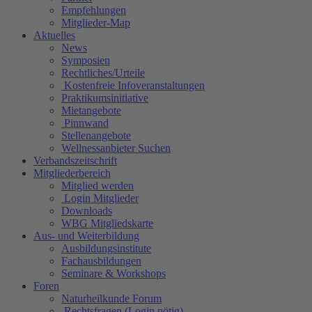
Empfehlungen
Mitglieder-Map
Aktuelles
News
Symposien
Rechtliches/Urteile
Kostenfreie Infoveranstaltungen
Praktikumsinitiative
Mietangebote
Pinnwand
Stellenangebote
Wellnessanbieter Suchen
Verbandszeitschrift
Mitgliederbereich
Mitglied werden
Login Mitglieder
Downloads
WBG Mitgliedskarte
Aus- und Weiterbildung
Ausbildungsinstitute
Fachausbildungen
Seminare & Workshops
Foren
Naturheilkunde Forum
Rechtsfragen (Login nötig)