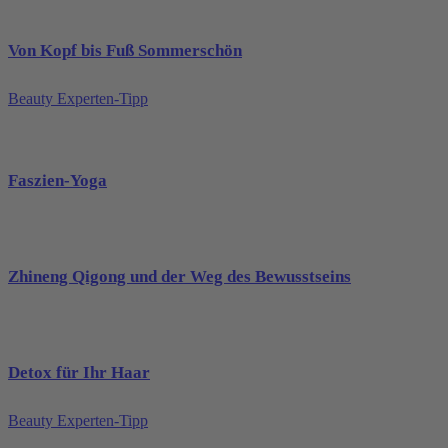
Von Kopf bis Fuß Sommerschön
Beauty Experten-Tipp
Faszien-Yoga
Zhineng Qigong und der Weg des Bewusstseins
Detox für Ihr Haar
Beauty Experten-Tipp