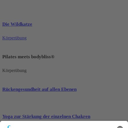
Die Wildkatze
Körperübung
Pilates meets bodybliss®
Körperübung
Rückengesundheit auf allen Ebenen
Yoga zur Stärkung der einzelnen Chakren