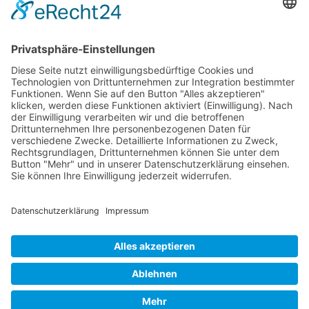
Körperübung
So erreichen Sie uns:
Anschrift
Fachverband Wellness, Beauty und Gesundheit e.V
Pastor-Klein-Straße 17e
56073 Koblenz
Telefon Service-Team
Tel.: 0261-13491474
Montag - Freitag, 09:00 Uhr – 12:00 Uhr
E-Mail
Diese E-Mail-Adresse ist vor Spambots geschützt! Zur Anzeige
muss JavaScript eingeschaltet sein.
Fachverband Wellness, Beauty und Gesundheit e.V
Impressum
Datenschutz