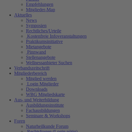
Empfehlungen
Mitglieder-Map
Aktuelles
News
Symposien
Rechtliches/Urteile
Kostenfreie Infoveranstaltungen
Praktikumsinitiative
Mietangebote
Pinnwand
Stellenangebote
Wellnessanbieter Suchen
Verbandszeitschrift
Mitgliederbereich
Mitglied werden
Login Mitglieder
Downloads
WBG Mitgliedskarte
Aus- und Weiterbildung
Ausbildungsinstitute
Fachausbildungen
Seminare & Workshops
Foren
Naturheilkunde Forum
Rechtsfragen (Login nötig)