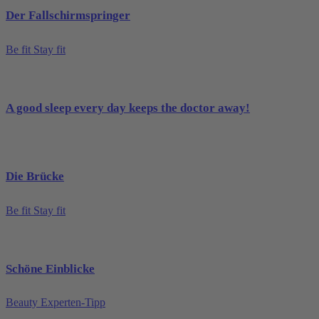
Der Fallschirmspringer
Be fit Stay fit
A good sleep every day keeps the doctor away!
Die Brücke
Be fit Stay fit
Schöne Einblicke
Beauty Experten-Tipp